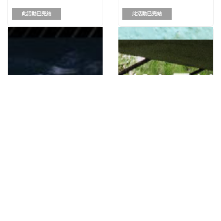
此活動已完結
此活動已完結