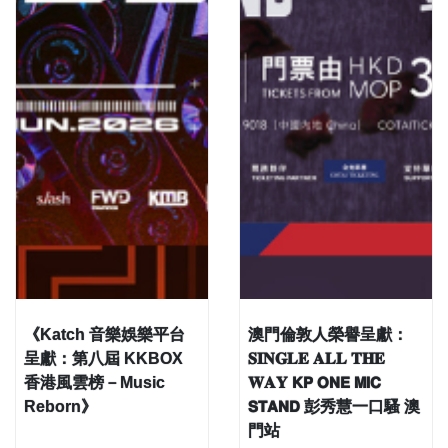
《Katch 音樂娛樂平台
澳門倫敦人榮譽呈獻：
呈獻：第八屆 KKBOX
𝐒𝐈𝐍𝐆𝐋𝐄 𝐀𝐋𝐋 𝐓𝐇𝐄
香港風雲榜－Music
𝐖𝐀𝐘 𝗞𝗣 𝗢𝗡𝗘 𝗠𝗜𝗖
Reborn》
𝗦𝗧𝗔𝗡𝗗 彭秀慧一口騷 澳
門站