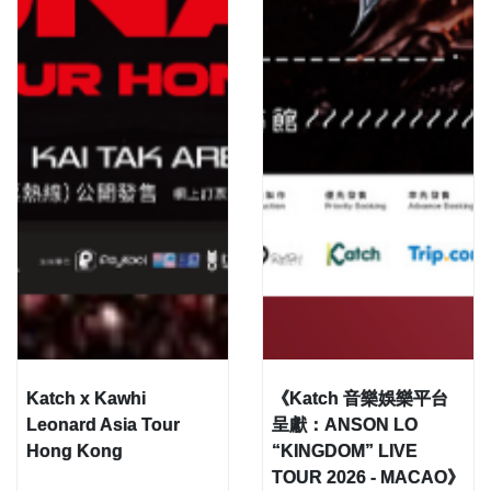
Katch x Kawhi
《Katch 音樂娛樂平台
Leonard Asia Tour
呈獻：ANSON LO
Hong Kong
“KINGDOM” LIVE
TOUR 2026 - MACAO》