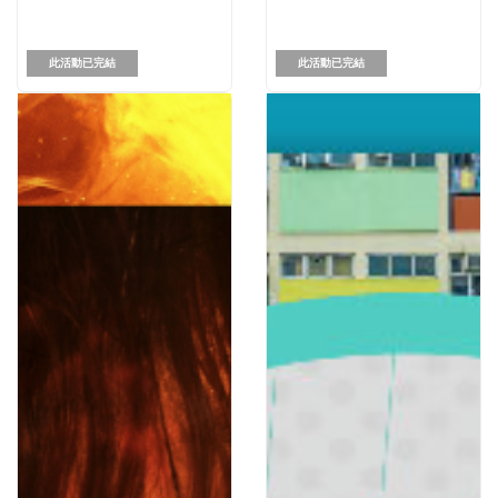
此活動已完結
此活動已完結