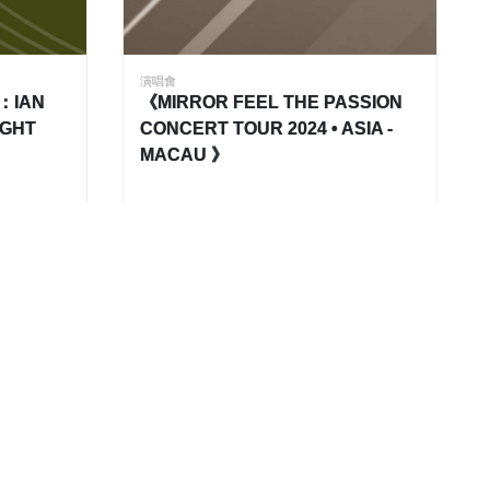
演唱會
：IAN
《MIRROR FEEL THE PASSION
IGHT
CONCERT TOUR 2024 • ASIA -
MACAU 》
此活動已完結
截至 2024-05-16