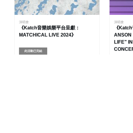
演唱會
演唱會
《Katch音樂娛樂平台呈獻：
《Kat
MATCHICAL LIVE 2024》
ANSON 
LIFE” I
CONCER
此活動已完結
截至 2024-10-04
此活動已
截至 2024-
優惠券