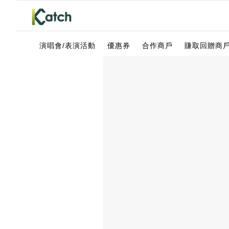
演唱會/表演活動
優惠券
合作商戶
賺取回贈商