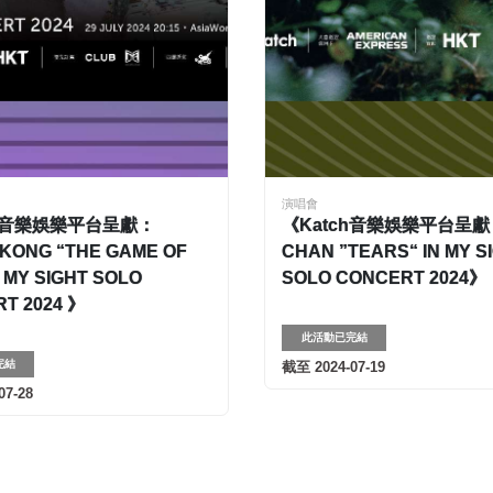
演唱會
ch音樂娛樂平台呈獻：
《Katch音樂娛樂平台呈獻
KONG “THE GAME OF
CHAN ”TEARS“ IN MY S
N MY SIGHT SOLO
SOLO CONCERT 2024》
T 2024 》
此活動已完結
完結
截至 2024-07-19
07-28