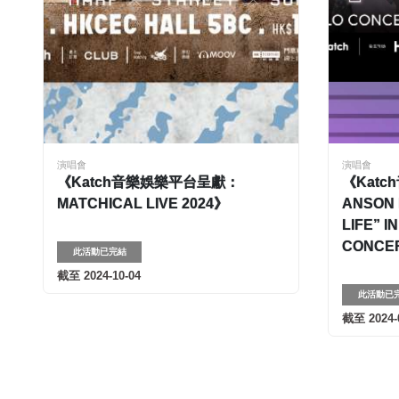
演唱會
演唱會
《Katch音樂娛樂平台呈獻：
《Kat
MATCHICAL LIVE 2024》
ANSON 
LIFE” I
CONCER
此活動已完結
截至 2024-10-04
此活動已
截至 2024-