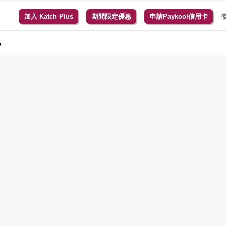
加入 Katch Plus
期間限定優惠
申請Paykool信用卡
戶