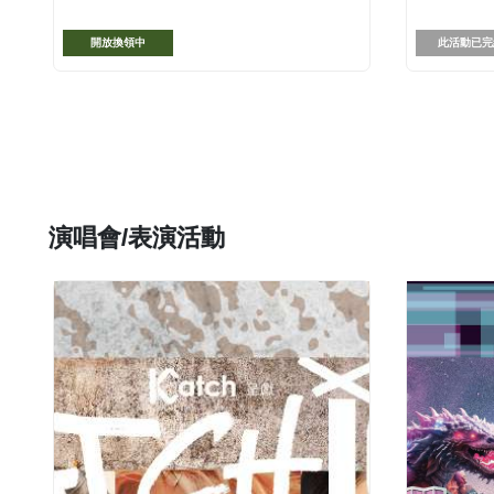
開放換領中
此活動已完
演唱會/表演活動