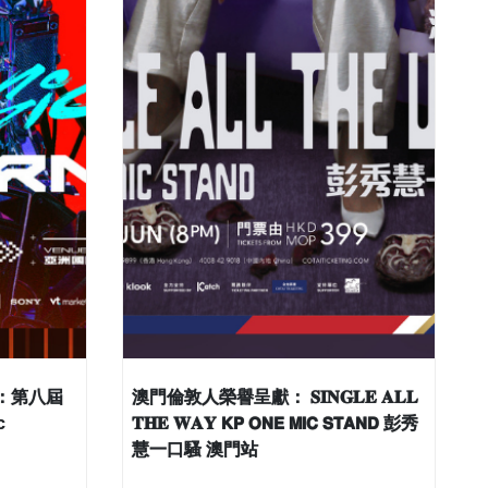
獻：第八屆
澳門倫敦人榮譽呈獻： 𝐒𝐈𝐍𝐆𝐋𝐄 𝐀𝐋𝐋
c
𝐓𝐇𝐄 𝐖𝐀𝐘 𝗞𝗣 𝗢𝗡𝗘 𝗠𝗜𝗖 𝗦𝗧𝗔𝗡𝗗 彭秀
慧一口騷 澳門站